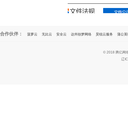
合作伙伴：
菠萝云
无比云
安全云
达州创梦网络
昊锐云服务
蒲公英I
© 2018 腾亿网
辽I