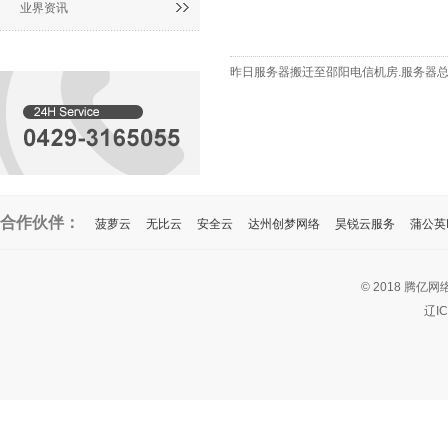
业界资讯
昨日服务器搬迁至邵阳电信机房.服务器总
合作伙伴：
菠萝云
无比云
安全云
达州创梦网络
昊锐云服务
蒲公英I
© 2018 腾亿网
辽I