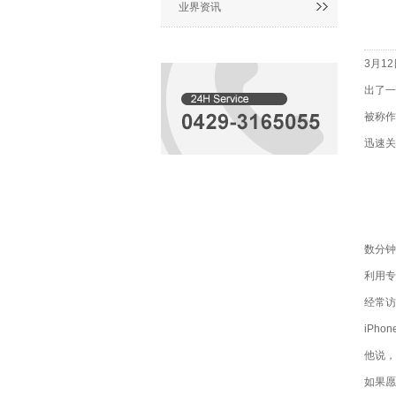
业界资讯
3月1
出了一
被称作
迅速关
数分钟
利用专
经常访
iPh
他说，
如果愿