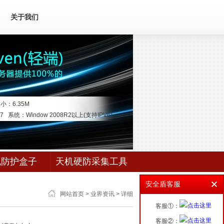
关于我们
大小：
6.35M
17 系统：Window 2008R2以上(支持IPV6)
机防护盒子
天机硬防采集工具
安全盾客服
网站首页
>
业界资讯
> 详细
客服①：
客服②：