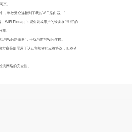
个网页。
，半数受众连接到了我的WiFi路由器。”
的设备。WiFi Pineapple能伪装成用户的设备在“寻找”的
起作用。
WiFi路由器”，干扰当前的WiFi连接。
决方案是部署用于认证和加密的应答协议，但移动
。
客户检测网络的安全性。