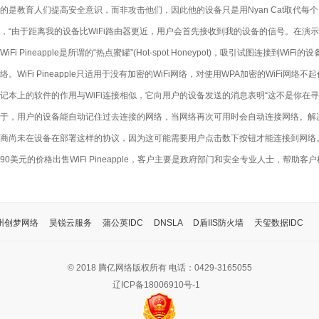
的是教育人们提高安全意识，而非攻击他们，因此他的设备只是用Nyan Cat取代每
，“由于距离我的设备比WiFi路由器更近，用户会首先接收到我的设备的信号。在演示中
iFi Pineapple是所谓的“热点蜜罐”(Hot-spot Honeypot)，吸引试图连接到WiFi
i网络。WiFi Pineapple只适用于没有加密的WiFi网络，对使用WPA加密的WiFi网络不
记本上的软件的作用与WiFi连接相似，它向用户的设备发送的消息表明“这不是你在寻找的
于，用户的设备能自动记住过去连接的网络，当网络再次可用时会自动连接网络。解
商尚未在设备在部署这样的协议，因为这可能需要用户点击数下按钮才能连接到网络
90美元的价格出售WiFi Pineapple，客户主要是政府部门和安全专业人士，帮助
州创梦网络
昊锐云服务
蒲公英IDC
DNSLA
D盾IIS防火墙
天玺数据IDC
© 2018 腾亿网络版权所有 电话：0429-3165055
辽ICP备18006910号-1