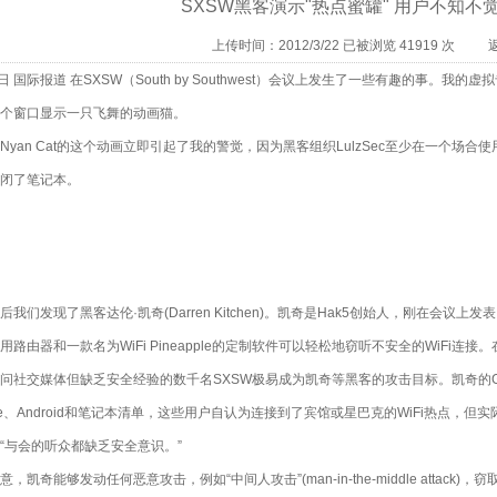
SXSW黑客演示"热点蜜罐" 用户不知不
上传时间：2012/3/22 已被浏览 41919 次
2日 国际报道 在SXSW（South by Southwest）会议上发生了一些有趣的事
个窗口显示一只飞舞的动画猫。
Nyan Cat的这个动画立即引起了我的警觉，因为黑客组织LulzSec至少在一个
闭了笔记本。
后我们发现了黑客达伦·凯奇(Darren Kitchen)。凯奇是Hak5创始人，刚在会
用路由器和一款名为WiFi Pineapple的定制软件可以轻松地窃听不安全的WiFi
问社交媒体但缺乏安全经验的数千名SXSW极易成为凯奇等黑客的攻击目标。凯奇的Gal
one、Android和笔记本清单，这些用户自认为连接到了宾馆或星巴克的WiFi热点，但实际上
“与会的听众都缺乏安全意识。”
意，凯奇能够发动任何恶意攻击，例如“中间人攻击”(man-in-the-middle atta