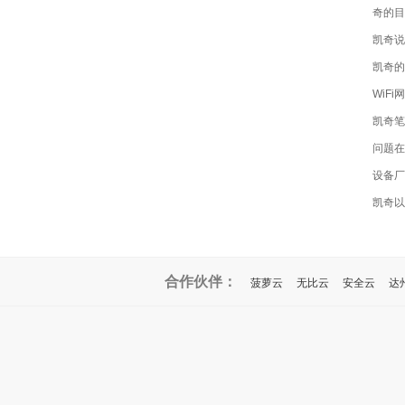
奇的目
凯奇说
凯奇的W
WiF
凯奇笔
问题在
设备厂
凯奇以
合作伙伴：
菠萝云
无比云
安全云
达