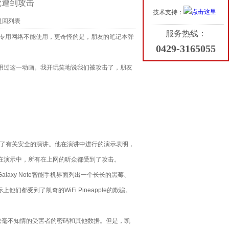
觉遭到攻击
技术支持：
返回列表
服务热线：
。我的虚拟专用网络不能使用，更奇怪的是，朋友的笔记本弹
0429-3165055
场合使用过这一动画。我开玩笑地说我们被攻击了，朋友
议上发表了有关安全的演讲。他在演讲中进行的演示表明，
连接。在演示中，所有在上网的听众都受到了攻击。
axy Note智能手机界面列出一个长长的黑莓、
他们都受到了凯奇的WiFi Pineapple的欺骗。
ck)，窃取毫不知情的受害者的密码和其他数据。但是，凯